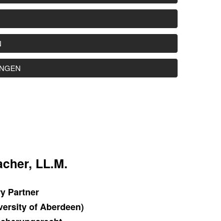
N
UNGEN
acher, LL.M.
ry Partner
versity of Aberdeen)