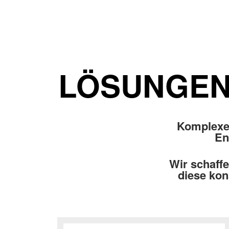
LÖSUNGEN,
Komplexe 
En
Wir schaff
diese kon