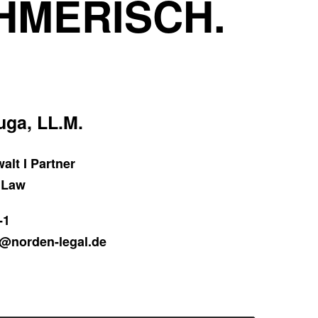
HMERISCH.
ga, LL.M.
alt I Partner
 Law
-1
@norden-legal.de