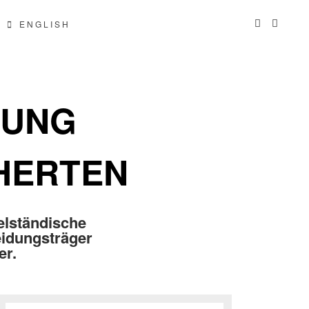
ENGLISH
RUNG
CHERTEN
elständische
idungsträger
er.