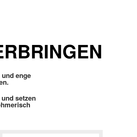
TERBRINGEN
k und enge
en.
 und setzen
nehmerisch